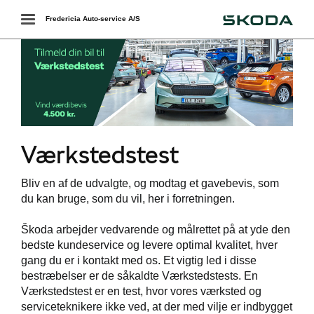
Škoda
Toggle
Fredericia Auto-service A/S
navigation
Værkstedstest
Bliv en af de udvalgte, og modtag et gavebevis, som
du kan bruge, som du vil, her i forretningen.
værkstedet
Škoda arbejder vedvarende og målrettet på at yde den
services
bedste kundeservice og levere optimal kvalitet, hver
gang du er i kontakt med os. Et vigtig led i disse
rvice = højere
bestræbelser er de såkaldte Værkstedstests. En
i
Værkstedstest er en test, hvor vores værksted og
serviceteknikere ikke ved, at der med vilje er indbygget
ct