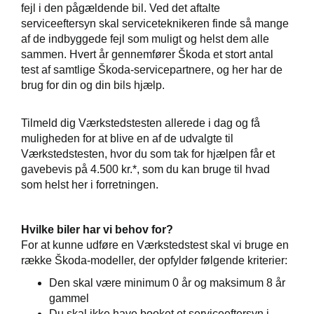
fejl i den pågældende bil. Ved det aftalte
serviceeftersyn skal serviceteknikeren finde så mange
af de indbyggede fejl som muligt og helst dem alle
sammen. Hvert år gennemfører Škoda et stort antal
de
test af samtlige Škoda-servicepartnere, og her har de
brug for din og din bils hjælp.
 mindre slid
tyr
Tilmeld dig Værkstedstesten allerede i dag og få
muligheden for at blive en af de udvalgte til
de
Værkstedstesten, hvor du som tak for hjælpen får et
gavebevis på 4.500 kr.*, som du kan bruge til hvad
ementer
som helst her i forretningen.
t
Hvilke biler har vi behov for?
e 5+
For at kunne udføre en Værkstedstest skal vi bruge en
række Škoda-modeller, der opfylder følgende kriterier:
ugtbilsattest
Den skal være minimum 0 år og maksimum 8 år
gammel
jem
Du skal
ikke
have booket et serviceeftersyn i