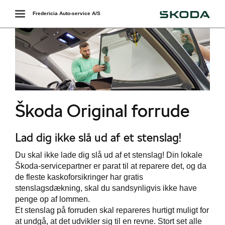
Škoda
Toggle
Fredericia Auto-service A/S
navigation
Škoda Original forrude
Lad dig ikke slå ud af et stenslag!
værkstedet
Du skal ikke lade dig slå ud af et stenslag! Din lokale
Škoda-servicepartner er parat til at reparere det, og da
services
de fleste kaskoforsikringer har gratis
stenslagsdækning, skal du sandsynligvis ikke have
rvice = højere
penge op af lommen.
i
Et stenslag på forruden skal repareres hurtigt muligt for
at undgå, at det udvikler sig til en revne. Stort set alle
ct