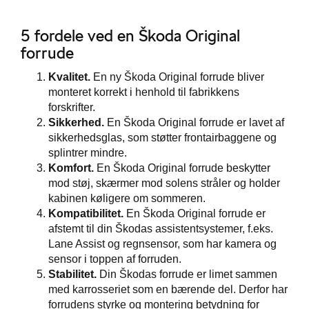
5 fordele ved en Škoda Original
forrude
Kvalitet.
En ny Škoda Original forrude bliver
monteret korrekt i henhold til fabrikkens
forskrifter.
Sikkerhed.
En Škoda Original forrude er lavet af
sikkerhedsglas, som støtter frontairbaggene og
splintrer mindre.
Komfort.
En Škoda Original forrude beskytter
mod støj, skærmer mod solens stråler og holder
kabinen køligere om sommeren.
Kompatibilitet.
En Škoda Original forrude er
afstemt til din Škodas assistentsystemer, f.eks.
Lane Assist og regnsensor, som har kamera og
sensor i toppen af forruden.
Stabilitet.
Din Škodas forrude er limet sammen
med karrosseriet som en bærende del. Derfor har
forrudens styrke og montering betydning for