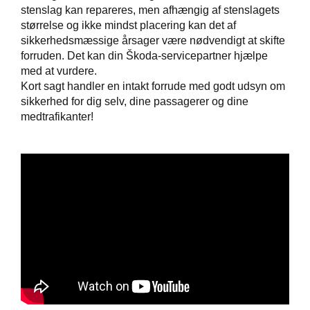
stenslag kan repareres, men afhængig af stenslagets
størrelse og ikke mindst placering kan det af
sikkerhedsmæssige årsager være nødvendigt at skifte
forruden. Det kan din Škoda-servicepartner hjælpe
de
med at vurdere.
Kort sagt handler en intakt forrude med godt udsyn om
 mindre slid
sikkerhed for dig selv, dine passagerer og dine
medtrafikanter!
tyr
de
ementer
t
e 5+
ugtbilsattest
jem