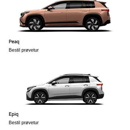
Peaq
Bestil prøvetur
Škoda
Epiq
Bestil prøvetur
til hurtig