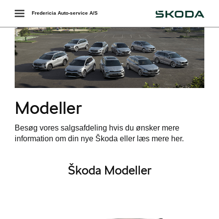
Škoda
Toggle
Fredericia Auto-service A/S
navigation
r
Modeller
Besøg vores salgsafdeling hvis du ønsker mere
easing
information om din nye Škoda eller læs mere her.
Škoda Modeller
i