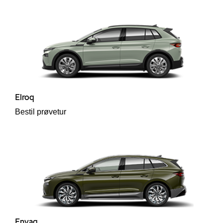
p
ler
Elroq
Bestil prøvetur
Enyaq