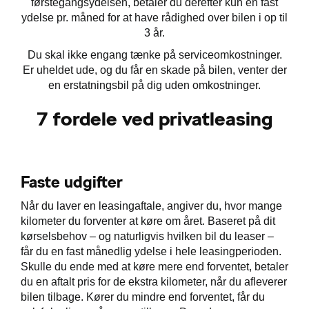
førstegangsydelsen, betaler du derefter kun en fast
ydelse pr. måned for at have rådighed over bilen i op til
3 år.
Du skal ikke engang tænke på serviceomkostninger.
Er uheldet ude, og du får en skade på bilen, venter der
en erstatningsbil på dig uden omkostninger.
7 fordele ved privatleasing
Faste udgifter
Når du laver en leasingaftale, angiver du, hvor mange
kilometer du forventer at køre om året. Baseret på dit
kørselsbehov – og naturligvis hvilken bil du leaser –
Škoda
får du en fast månedlig ydelse i hele leasingperioden.
Skulle du ende med at køre mere end forventet, betaler
du en aftalt pris for de ekstra kilometer, når du afleverer
bilen tilbage. Kører du mindre end forventet, får du
til hurtig