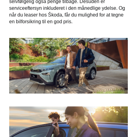
selvfølgelig også penge tilbage. Desuden er
serviceeftersyn inkluderet i den månedlige ydelse. Og
når du leaser hos Škoda, får du mulighed for at tegne
p
en bilforsikring til en god pris.
ler