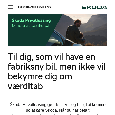
Škoda
Toggle
Fredericia Auto-service A/S
navigation
r
Til dig, som vil have en
fabriksny bil, men ikke vil
easing
bekymre dig om
værditab
Škoda Privatleasing gør det nemt og billigt at komme
ud at køre Škoda. Når du har betalt
i