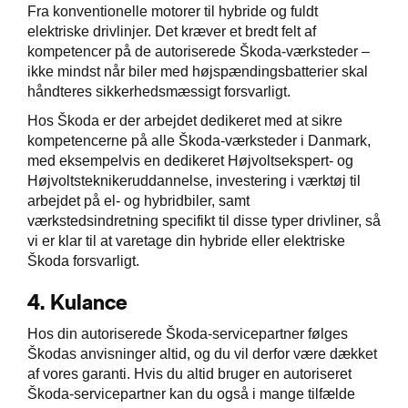
Fra konventionelle motorer til hybride og fuldt
elektriske drivlinjer. Det kræver et bredt felt af
kompetencer på de autoriserede Škoda-værksteder –
ikke mindst når biler med højspændingsbatterier skal
håndteres sikkerhedsmæssigt forsvarligt.
Hos Škoda er der arbejdet dedikeret med at sikre
kompetencerne på alle Škoda-værksteder i Danmark,
med eksempelvis en dedikeret Højvoltsekspert- og
Højvoltsteknikeruddannelse, investering i værktøj til
arbejdet på el- og hybridbiler, samt
værkstedsindretning specifikt til disse typer drivliner, så
vi er klar til at varetage din hybride eller elektriske
Škoda forsvarligt.
4.
Kulance
Hos din autoriserede Škoda-servicepartner følges
Škodas anvisninger altid, og du vil derfor være dækket
af vores garanti. Hvis du altid bruger en autoriseret
Škoda-servicepartner kan du også i mange tilfælde