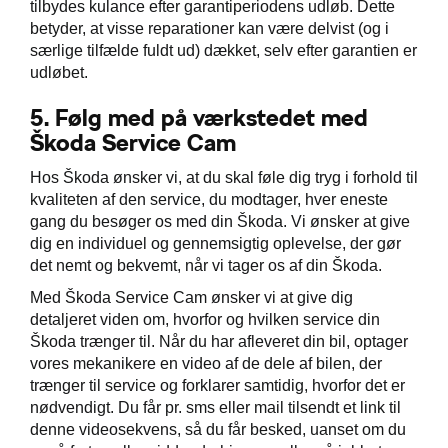
tilbydes kulance efter garantiperiodens udløb. Dette
betyder, at visse reparationer kan være delvist (og i
særlige tilfælde fuldt ud) dækket, selv efter garantien er
udløbet.
5.
Følg med på værkstedet med
Škoda Service Cam
Hos Škoda ønsker vi, at du skal føle dig tryg i forhold til
kvaliteten af den service, du modtager, hver eneste
gang du besøger os med din Škoda. Vi ønsker at give
dig en individuel og gennemsigtig oplevelse, der gør
det nemt og bekvemt, når vi tager os af din Škoda.
Med Škoda Service Cam ønsker vi at give dig
detaljeret viden om, hvorfor og hvilken service din
Škoda trænger til. Når du har afleveret din bil, optager
vores mekanikere en video af de dele af bilen, der
trænger til service og forklarer samtidig, hvorfor det er
nødvendigt. Du får pr. sms eller mail tilsendt et link til
denne videosekvens, så du får besked, uanset om du