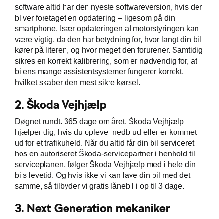
software altid har den nyeste softwareversion, hvis der
bliver foretaget en opdatering – ligesom på din
smartphone. Især opdateringen af motorstyringen kan
være vigtig, da den har betydning for, hvor langt din bil
kører på literen, og hvor meget den forurener. Samtidig
sikres en korrekt kalibrering, som er nødvendig for, at
bilens mange assistentsystemer fungerer korrekt,
hvilket skaber den mest sikre kørsel.
2.
Škoda Vejhjælp
Døgnet rundt. 365 dage om året. Škoda Vejhjælp
hjælper dig, hvis du oplever nedbrud eller er kommet
ud for et trafikuheld. Når du altid får din bil serviceret
hos en autoriseret Škoda-servicepartner i henhold til
serviceplanen, følger Škoda Vejhjælp med i hele din
bils levetid. Og hvis ikke vi kan lave din bil med det
samme, så tilbyder vi gratis lånebil i op til 3 dage.
3.
Next Generation mekaniker