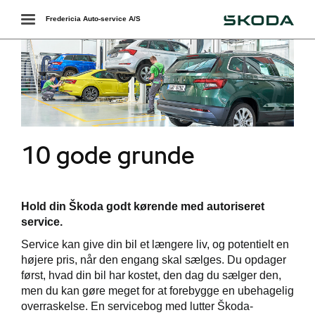
Škoda
Toggle
Fredericia Auto-service A/S
navigation
10 gode grunde
værkstedet
Hold din Škoda godt kørende med autoriseret
service.
services
Service kan give din bil et længere liv, og potentielt en
højere pris, når den engang skal sælges. Du opdager
rvice = højere
først, hvad din bil har kostet, den dag du sælger den,
i
men du kan gøre meget for at forebygge en ubehagelig
overraskelse. En servicebog med lutter Škoda-
ct