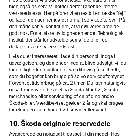
men også os selv. Vi holder derfor løbende interne
værkstedstests. Her påfører vi en testbil en række "fejl"
og lader den gennemgå et normalt serviceeftersyn. På
den måde kan vi kontrollere, at vi gør vores arbejde
godt nok. For at sikre uvildigheden er det Teknologisk
Institut, der står for udvælgelsen af de biler, der
deltager i vores Værkstedstest.
Hvis du er interesseret i lade din personbil indgå i
udvælgelsen, og den ender med at blive udvalgt, vil du
for ulejligheden modtage et værdibevis på kr. 4.500,-,
som du bagefter kan bruge på selve serviceeftersynet.
Forvent et tidsforbrug på ca. 2 timer. Du kan naturligvis
også bruge værdibeviset på Škoda-tilbehør, Škoda-
merchandise eller servicering af en af dine andre
Škoda-biler. Værdibeviset gælder 2 år og skal bruges i
forretningen, som har udført serviceeftersynet.
10.
Škoda originale reservedele
Avancerede og nøjagtigt tilpasset til din model. Hos