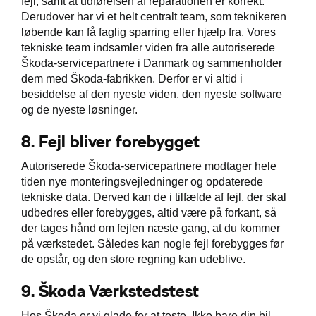
fejl, samt at udførelsen af reparationen er korrekt.
Derudover har vi et helt centralt team, som teknikeren
løbende kan få faglig sparring eller hjælp fra. Vores
tekniske team indsamler viden fra alle autoriserede
Škoda-servicepartnere i Danmark og sammenholder
dem med Škoda-fabrikken. Derfor er vi altid i
besiddelse af den nyeste viden, den nyeste software
og de nyeste løsninger.
8.
Fejl bliver forebygget
Autoriserede Škoda-servicepartnere modtager hele
tiden nye monteringsvejledninger og opdaterede
tekniske data. Derved kan de i tilfælde af fejl, der skal
udbedres eller forebygges, altid være på forkant, så
der tages hånd om fejlen næste gang, at du kommer
på værkstedet. Således kan nogle fejl forebygges før
de opstår, og den store regning kan udeblive.
9.
Škoda Værkstedstest
Hos Škoda er vi glade for at teste. Ikke bare din bil,