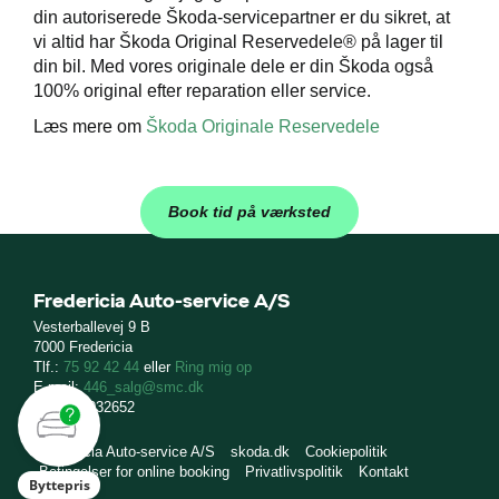
din autoriserede Škoda-servicepartner er du sikret, at
vi altid har Škoda Original Reservedele® på lager til
din bil. Med vores originale dele er din Škoda også
100% original efter reparation eller service.
Læs mere om
Škoda Originale Reservedele
Book tid på værksted
Fredericia Auto-service A/S
Vesterballevej 9 B
7000 Fredericia
Tlf.:
75 92 42 44
eller
Ring mig op
E-mail:
446_salg@smc.dk
CVR: 10032652
Fredericia Auto-service A/S
skoda.dk
Cookiepolitik
Betingelser for online booking
Privatlivspolitik
Kontakt
Byttepris