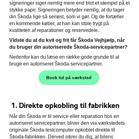
signeringer siger nemlig mere end blot et stempel på et
stykke papir. Signeringen betyder nemlig, at du tager
din Škoda lige så seriøst, som vi gør. Og de fortæller
en kommende køber, at han kan stole trygt på
de
kvaliteten af reparationer og reservedele.
 mindre slid
Vidste du at du kvit og frit får Škoda Vejhjælp, når
du bruger din autoriserede Škoda-servicepartner?
tyr
Nedenfor kan du læse en række gode grunde til at
bruge en autoriseret Škoda-servicepartner.
de
Book tid på værksted
ementer
t
1. Direkte opkobling til fabrikken
e 5+
Når din Škoda er til service eller reparation hos en
ugtbilsattest
autoriseret servicepartner, bliver den via værkstedets
originale Škoda-testcomputer opkoblet direkte til
jem
Škoda-fabrikken. Derved sikrer du dig, at bilens