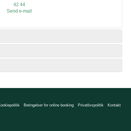
42 44
Send e-mail
ookiepolitik
Betingelser for online booking
Privatlivspolitik
Kontakt