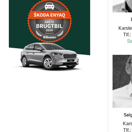
Karste
Tlf.:
Se
Sal
Kars
Tlf.: