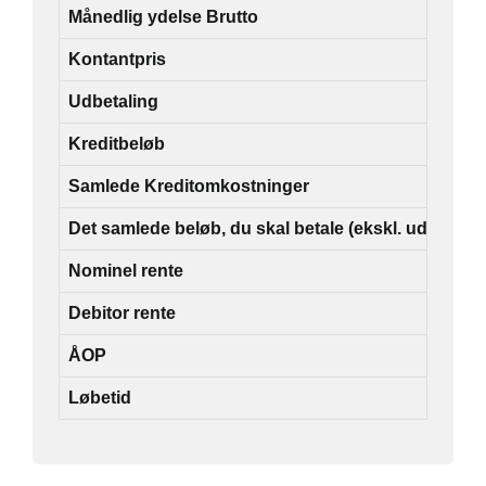
Månedlig ydelse Brutto
2.
Kontantpris
19
Udbetaling
40
Kreditbeløb
15
Samlede Kreditomkostninger
56
Det samlede beløb, du skal betale (ekskl. udb.)
21
Nominel rente
4,
Debitor rente
5,
ÅOP
9,
Løbetid
84