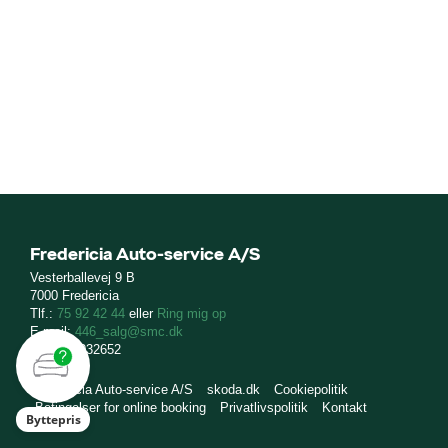
Fredericia Auto-service A/S
Vesterballevej 9 B
7000 Fredericia
Tlf.:
75 92 42 44
eller
Ring mig op
E-mail:
446_salg@smc.dk
CVR: 10032652
Fredericia Auto-service A/S
skoda.dk
Cookiepolitik
Betingelser for online booking
Privatlivspolitik
Kontakt
Byttepris